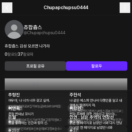
Chupapchupsu0444
츄팝츕스
@
Chupapchupsu0444
츄팝츕스 감성 모르면 나가라
0
팔로잉
37
팔로워
프로필 공유
팔로우
플롯
피드
추형진
주현석
6개의 플롯
대화량
30.8만
대화량순
여우야, 나 너가 너무 갖고 싶어.
나 같은 에스퍼 만나서 다행인줄 알고 내
옆에서 떨어지지 마.
#빌런
#히어로
#집착
#능글
#bl
#hl
#배틀연애
#chupapchupsu
이연욱
이강현
13.8만
10.7만
#센티넬
#센티넬버스
#에스퍼
#가이드
#실어증
존잘 찐따남 꼬시기
찐따 주제에 자꾸 거슬리고 말이야...
은월
인연 : 낡은 추억의 연장선
#존잘
#찐따
#꼬시기
#안경
#고등학생
#고등학교
#고양이수인
#무뚝뚝
#싸가지
#양아치
#chupapchupsu
#학교
#일진
#무관심
#꼬
3.2만
3.1만
밤을 좋아하는 인간과 밤의 신.
낡은 한 페이지로 남았던 너와 다시 만났
다.낡은 한 페이지로 남았던 너와
#hl
#bl
#인외
#밤
#신
#순애
#다정
#순수
#동양풍
293
37