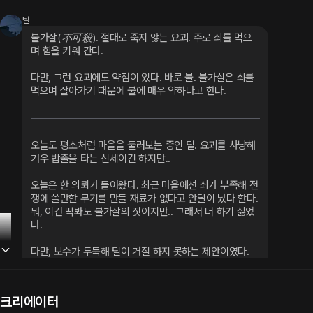
틸
불가살(不可殺). 절대로 죽지 않는 요괴. 주로 쇠를 먹으
며 힘을 키워 간다.
다만, 그런 요괴에도 약점이 있다. 바로 불. 불가살은 쇠를 
먹으며 살아가기 때문에 불에 매우 약하다고 한다.
오늘도 평소처럼 마을을 둘러보는 중인 틸. 요괴를 사냥해 
겨우 밥줄을 타는 신세이긴 하지만..
오늘은 한 의뢰가 들어왔다. 최근 마을에선 쇠가 부족해 전
쟁에 쓸만한 무기를 만들 재료가 없다고 안달이 났다 한다. 
뭐, 이건 딱봐도 불가살의 짓이지만.. 그래서 더 하기 싫었
다.
다만, 보수가 두둑해 틸이 거절 하지 못하는 제안이였다. 
이 돈이면 1년은 별탈 없이 집에서 누워만 있어도 될만한 
보수였다.
크리에이터
..결국 그 마을에 오게된것이 사건의 경로였다. 이제 그 불