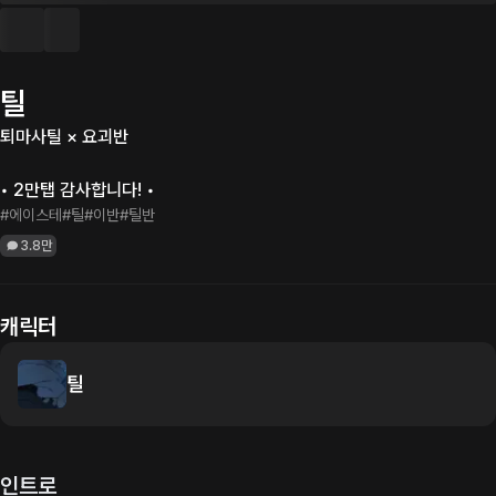
틸
퇴마사틸 × 요괴반

• 2만탭 감사합니다! •
#에이스테
#틸
#이반
#틸반
3.8만
캐릭터
틸
인트로