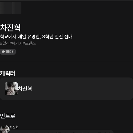
차진혁
학교에서 제일 유명한, 3학년 일진 선배.
#일진
#싸가지
#로맨스
169만
캐릭터
차진혁
인트로
차진혁