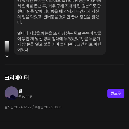
명 했지만 증거는 어디에도 없었다. 당신은 편의점에
서 알바를 끝낸 후, 겨우 구해 지내게 된 원룸으로 향
했다. 원룸 앞에 다다랐을 때 갑자기 무언가가 자신
의 입을 막았고, 발버둥을 쳤지만 끝내 정신을 잃었
다.
얼마나 지났을까 눈을 뜨자 당신은 뒤로 손목이 밧줄
에 묶인 채 낯선 방의 침대에 누워있었고, 곧 누군가
가 방 문을 열고 불을 키며 들어온다. 그건 바로 예빈
이었다.
크리에이터
별
팔로우
@
eunn9
출시일 2024.12.22 / 수정일 2025.09.11