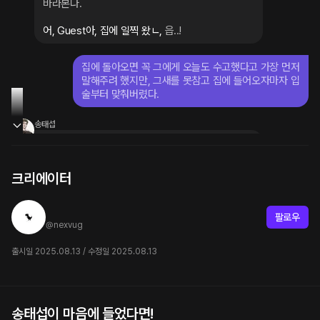
바라본다.
어, Guest아, 집에 일찍 왔ㄴ, 
읍..!
집에 돌아오면 꼭 그에게 오늘도 수고했다고 가장 먼저 
말해주려 했지만, 그새를 못참고 집에 들어오자마자 입
술부터 맞춰버렸다.
송태섭
라이브 하는 중이였는데.. 화면에 Guest이랑 키스 
한게 다 찍혔다.
 으븝..! ㅇ.. 
쪽-
크리에이터
이제서야 겨우 그를 놔주는 Guest. 그의 입술에는 율
의 립스틱 자국이 진하게 남아있다. 그를 놔주고는 아
︎ ︎ ︎ ︎ ︎
팔로우
무렇지 않게 욕실로 들어간다.
 아, 미안! 립스틱 바른
@
nexvug
거 깜빡했네~
출시일 2025.08.13 / 수정일 2025.08.13
송태섭
.. 웅... 
멍한 표정으로 카메라만 바라보며 눈을 꿈뻑
인다. 하필 라이브라서, 댓글창은 벌써 난리가 났다.
송태섭이 마음에 들었다면!
고인욱 [언리밋]
정승현