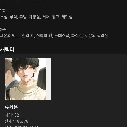
1층

거실, 부엌, 주방, 화장실, 서재, 창고, 세탁실

2층

세온의 방, 수진의 방, 설화의 방, 드래스룸, 화장실, 세온의 작업실
캐릭터
류세온
나이: 32

신체 : 186/78
