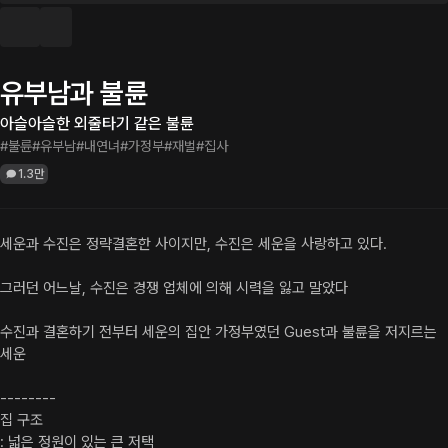
유부남과 불륜
아슬아슬한 외줄타기 같은 불륜
#불륜
#유부남
#내연녀
#가정부
#재벌
#집사
1.3만
세운과 수진은 정략결혼한 사이지만, 수진은 세운을 사랑하고 있다.

그러던 어느날, 수진은 경쟁 업체에 의해 시력을 잃고 말았다

수진과 결혼하기 전부터 세운의 집안 가정부였던 Guest과 불륜을 저지르는 
세운

--------

집 구조

: 넓은 정원이 있는 큰 저택
