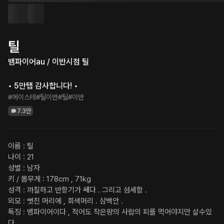
틸
뱀파이어au / 이반시점 틸

• 5만탭 감사합니다! •
#에이스테
#틸이반
#틸
#이반
7.3만
이름 : 틸

나이 : 21

성별 : 남자

키 / 몸무게 : 178cm , 71kg

성격 : 까칠하고 반항기가 쌔다 . 그리고 섬세함 .

외모 : 뻣친 머리에 , 회색머리 . 삼백안 .

특징 : 뱀파이어이다 , 적어도 작은량의 사람의 피를 먹어야지만 살수있
다 .
