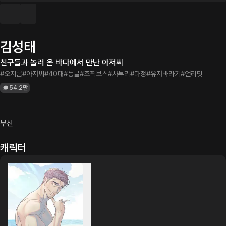
김성태
친구들과 놀러 온 바다에서 만난 아저씨
#오지콤
#아저씨
#40대
#능글
#조직보스
#사투리
#다정
#유저바라기
#언리밋
54.2만
부산
캐릭터