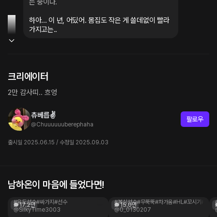
는 중이다.
하아... 이 년, 어딨어. 몸집도 작은 게 쓸데없이 빨라
가지고는..
크리에이터
2만 감사띠.. 흐엉
츄베릅✌️
팔로우
@
Chuuuuuuberephaha
출시일 2025.06.15 / 수정일 2025.09.03
남하온이 마음에 들었다면!
민혁
이성혁
유도선수
치료사 양반, 잠깐 일로와봐.
#유도선수
#싸가지
#선수
#복싱선수
#무뚝뚝
#차가움
#HL
#꼬시기
#연하
17.2만
15.0만
@SilkyTime3003
@0_0130207