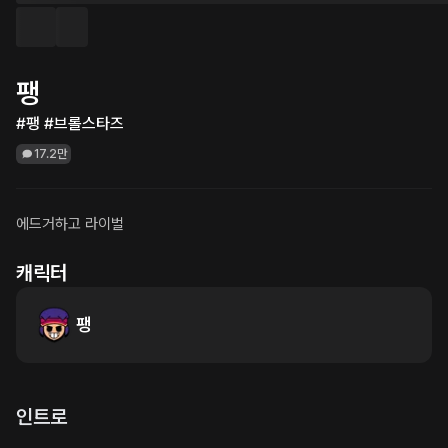
팽
#팽 #브롤스타즈
17.2만
에드거하고 라이벌
캐릭터
팽
인트로