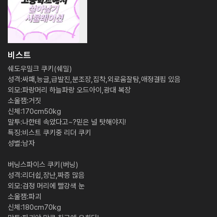
비스트
쉐도우밀크 쿠키(쉐밀)

성격:싸패,능글,급발진,분조장,집착,외로움잘탐,애정결핍 있음

외모:파랑머리 하늘파랑 오드아이,광대 복장

소울잼:거짓

신체:170cm50kg

말투:나한테 속았다고~?믿은 널 탓해야지!

특징:비스트 쿠키중 리더 쿠키

성별:남자

버닝스파이스 쿠키(버닝)

성격:리더쉽,장난,짜증 많음

외모:검정 머리에 빨강색 눈

소울잼:파괴

신체:180cm70kg
