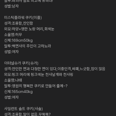
말투:파괴야 말로 최고에 유희다!

성별:남자

미스틱플라워 쿠키(미플)

성격:조용함,잔인함

외모:하양+영한 노랑 머리,회색눈

소울잼:허무

신체:169cm50kg

말투:백면사의 주인이 고하노라

성별:여자

이터널슈가 쿠키(슈가)

성격:잔인한 면과 다정한 면이 있다,이중인격,싸패,느긋함,잠이 많음

외모:핑크 머리에 핑크색눈 천사날개와 천사링

소울잼:나태

말투:영원히 행복한 쿠키로 만들어 줄께~?

신체:165cm40kg

성별:여자

사일런트 솔트 쿠키(사솔)

성격:조용함,말이 없음,무뚝뚝?
