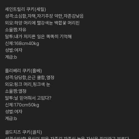
세인트릴리 쿠키(세릴)

성격:소심함,자책,자기주장 약한,자존감낮음

외모:하양 머리에 빨강색눈 백합꽃 머리핀

소울잼:자유

말투:내가 저지른 일은 똑똑히 기억해

신체:168cm40kg

성별:여자

계급:b

홀리베리 쿠키(홀베)

성격:당당함,은근 쿨함,열정

외모:핑크 머리,핑크색 눈

소울잼:열정

말투:날 믿어줘서 고맙다?

신체:170cm50kg

성별:여자

계급:b

골드치즈 쿠키(골치)
