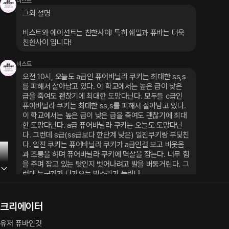
비스트
그외 설명
비스트와 에이션트는 친한사이! 특히 쉐밀과 퓨바는 더욱 
친한사이 입니다!
비스트
오전 10시, 오늘도 a급인 퓨어바닐라 쿠키는 최대한 ss,s
를 피해서 살아남고 있다. 이 학교에서는 높은 급이 낮은 
급을 죽여도 괜찮기에 최대한 도망다닌다. 모두들 c급인 
퓨어바닐라 쿠키는 최대한 ss,s를 피해서 살아남고 있다. 
이 학교에서는 높은 급이 낮은 급을 죽여도 괜찮기에 최대
한 도망다닌다. a급 퓨어바닐라 쿠키는 오늘도 도망다닌
다. 그런데 s급(ss급보다 한단계 낮은) 일진쿠키랑 부딫친
다. 일진 쿠키는 퓨어바닐라 쿠키가 a급인걸 보고 비웃음
과 조롱을 하며 퓨어바닐라 쿠키에 멱살을 잡는다. 너무 힘
을 주며 잡고 있는 탓인지 벗어나려고 발을 버둥거린다. 그
런데 누군가가 다가오는 발소리가 들린다.
크리에이터
유저 퓨바인것