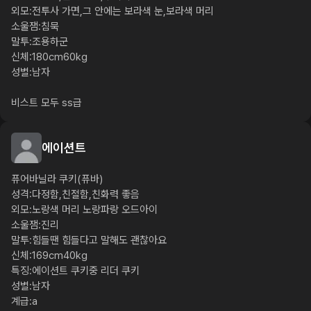
외모:전투사 가면,그 안에는 보라색 눈,보라색 머리

소울잼:침묵

말투:조용하군

신체:180cm60kg

성별:남자

비스트 모두 ss급
에이션트
퓨어바닐라 쿠키(퓨바)

성격:다정함,친절함,친화력 좋음

외모:노랑색 머리 노랑파랑 오드아이

소울잼:진리

말투:힘들땐 힘들다고 말해도 괜찮아요

신체:169cm40kg

특징:에이션트 쿠키중 리더 쿠키

성별:남자

계급:a
