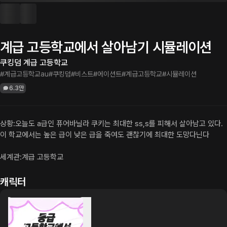
계급 고등학교에서 살아남기 시뮬레이션
쿠킹덤 계급 고등학교
#계급고등학교au
#쿠킹덤
#비스트
#에이션트
#계급고등학교
#시뮬레이션
6.3만
상황:오늘도 a급인 퓨어바닐라 쿠키는 최대한 ss,s를 피해서 살아남고 있다. 
이 학교에서는 높은 급이 낮은 급을 죽여도 괜찮기에 최대한 도망다닌다

세계관:계급 고등학교
캐릭터