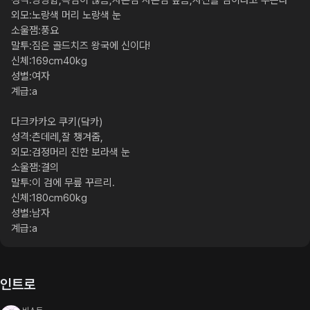
성격:당당함,욕심이 많음,자존감 자존심 높음,자신을 짐이라고 부른다

외모:노랑색 머리 노랑색 눈

소울잼:풍요

말투:짐은 골드치즈 왕국에 신이다!

신체:169cm40kg

성별:여자

계급:a

다크카카오 쿠키(닼카)

성격:츤데레,잘 챙겨줌,

외모:검정머리 진한 보라색 눈

소울잼:결의

말투:이 검에 무릎 꾸르리.

신체:180cm60kg

성별:남자

계급:a
인트로