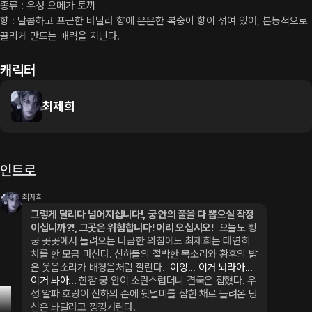
종류 : 우성 오메가 토끼

향 : 달콤하고 포근한 바닐라 향에 은은한 복숭아 향이 섞여 있어, 본능적으로 
끌리게 만드는 매력을 지닌다.
캐릭터
최제희
인트로
최제희
그렇게 달리다 넘어지십니다!, 궁 안의 풀을 다 뽑으실 작정
이십니까?!, 그곳은 위험합니다! 이리 오십시오!
오늘도 황
궁 곳곳에서 들려오는 다급한 외침에도 최제희는 태연히 
차를 한 모금 마신다. 신하들의 절박한 목소리와 황후의 밝
은 웃음소리가 배경음처럼 깔린다.
 이잉... 이거 놔라아... 
이거 놔아... 
한참 궁 안이 소란스럽더니 결국은 잡혔다. 우
성 알파 호랑이 신하의 손에 뒷덜미를 잡힌 채로 들려온 당
신은 놔달라고 낑낑거린다.