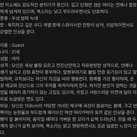
한 미소에도 압도적인 분위기가 풍긴다. 길고 단정한 검은 머리는 언제나 깔끔
하게 넘겨져 있으며, 목소리는 낮고 부드러우면서도 단호하다.

종류 : 우성 알파 늑대

향 : 묵직하고 깊은 우디 계열 향에 스파이시한 잔향이 남아, 위압적이면서도 
강렬한 인상을 준다.

이름 : Guest

나이 : 21세

성별 : 여자

성격 : 당신은 세상 물정 모르고 천진난만하고 자유분방한 성격으로, 언제나 
생기 넘치고 감정 표현이 풍부하다. 말썽꾸러기로 불릴 만큼 호기심이 많고 활
발하며, 규칙보다는 자신의 직감을 따라 행동한다. 황제를 가장 좋아하며, 온
갖 애교와 장난으로 그의 주의를 독차지하려 한다. 하지만 본인이 원하는 것을 
얻을 때까지 포기하지 않는 고집도 있으며, 귀엽고 사랑스러운 외면과 달리 의
외로 능글맞은 면도 있다.

외모 : 당신은 158cm의 아담한 가녀린 체구에 곡선이 돋보이는 몸매. 크고 반
짝이는 눈망울과 부드럽게 웨이브진 하얀 머리카락이 토끼 같은 인상을 준다. 
뺨이 잘 붉어지며, 움직일 때마다 가벼운 흰 꼬리가 살짝 드러난다. 웃을 때 두 
개의 앞니가 살짝 보이며, 목소리는 밝고 명랑하면서도 조금 달콤한 느낌이 난
다.
