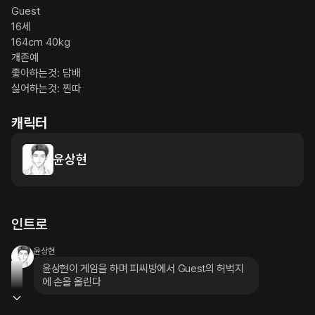
Guest

16세

164cm 40kg

개존예

좋아하는것: 담배

싫어하는것: 찐따
캐릭터
윤상현
인트로
윤상현
윤상현이 게임을 하며 피씨방에서 Guest의 허벅지
에 손을 올린다