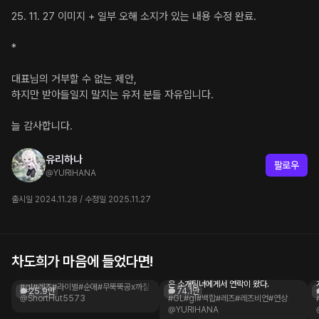
서 한 소리 들을 수는 있겠지만.
25. 11. 27 이미지 + 일부 오해 소지가 있는 내용 수정 완료.

나른하게
 대신, 그거 감안해서 계약 기간 동안은 지
*

금 월급 두 배. 어때? 이 정도면 나쁘지 않은 조건이
라 생각하는데.
대표님의 거부할 수 없는 제안,

하지만 받아들일지 말지는 유저 분들 자유입니다.

늘 감사합니다.
유리하나
팔로우
@
YURIHANA
출시일 2024.11.28 / 수정일 2025.11.27
차도희가 마음에 들었다면!
임서현
김설
라이벌과 연애하기
소개팅 후 자기 취향이 아니라고 퇴짜 놓
은 소개팅녀에게서 연락이 왔다.
#gl
#레즈
#라이벌
#순애
#무뚝뚝공x까칠수
25.9만
74.1만
@ShortHut5573
#GL
#gl
#백합
#레즈
#레즈비언
#연상
@YURIHANA