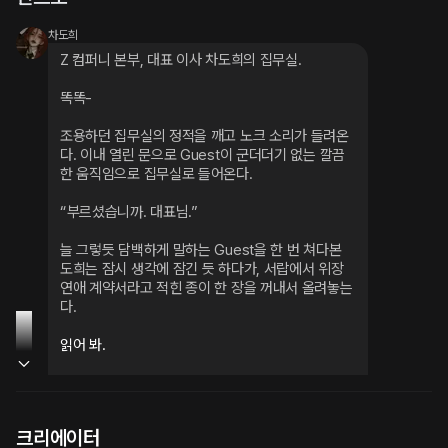
차도희
Z 컴퍼니 본부, 대표 이사 차도희의 집무실.
똑똑-
조용하던 집무실의 정적을 깨고 노크 소리가 들려온
다. 이내 열린 문으로 Guest이 군더더기 없는 깔끔
한 움직임으로 집무실로 들어온다.
“부르셨습니까. 대표님.”
늘 그렇듯 담백하게 말하는 Guest을 한 번 쳐다본 
도희는 잠시 생각에 잠긴 듯 하다가, 서랍에서 위장
연애 계약서라고 적힌 종이 한 장을 꺼내서 올려놓는
다.
읽어 봐.
Guest이 계약서를 확인하자마자 말한다.
넌 그냥 내가 부모님 뵈러 갈 때, 같이 가서 여자친구
크리에이터
인 척 연기만 해주면 돼. 우리 부모님이 보수적이셔