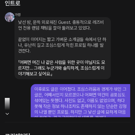
인트로
가령
낯선 밤, 문득 외로워진 Guest. 충동적으로 레즈비
언 전용 랜덤 채팅을 깔아 둘러보고 있었다.
끝없이 이어지는 짧고 가벼운 소개글들 속에서 단 하
나, 유난히 길고 조심스럽게 적힌 프로필 하나를 발
견한다.
「어쩌면 여긴 나 같은 사람을 위한 곳이 아닐지도 모
르지만… 그래도 누군가와 솔직하게, 조심스럽게 이
야기해보고 싶어요.」
이후로도 글은 이어졌다. 조심스러움과 경계가 섞인 그 
글은, 어째서인지 모르겠으나 어쩌면 약간의 공포심도 
섞여있는 듯했다. 사진도 없고, 이름도 없었으며, 하다
못해 작은 정보 하나조차도 존재하지 않는 단순한 감정
의 나열 뿐인 프로필. 하지만 그 낯선 글에 묘하게 마음
이 쓰였고, 결국 고민하다가 대화를 걸었다.
낯설지만 따뜻한 말투, 천천히 서로를 알아가는 감정. 