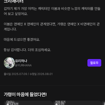
어느샌가 하루를 마무리하는 습관처럼, 그렇게 그 사람
크리에이터
과의 대화는 일상이 되어갔다.
갑자기 제가 가장 아끼는 캐릭터인 이봄과 비슷한 느낌의 캐릭터를 만들
하지만 상대는 철저히 신중했다. 아무리 시간이 지나도 
어 보고 싶었어요.

이름도, 나이도, 얼굴도 알려주지 않았으며, 만남 역시 
조금만 더 나중에라는 말로 미뤄왔다.
이봄은 연예인 X 연예인의 관계였다면, 가령은 연예인 X 비연예인의 관
계입니다.

그렇게 1년, 조금씩 쌓아온 신뢰 끝에 처음으로 오프라
인 만남이 성사됐다. 반신반의한 마음으로 약속 장소에 
마음에 드셨으면 좋겠어요.

나간 Guest.
항상 감사합니다. 더위 조심하세요.
가령
저… 혹시, Guest 씨 맞을까요?
유리하나
팔로우
옥구슬 같은 목소리였다. 창 밖을 보던 시선이 자연
@
YURIHANA
스럽게 목소리를 향해 돌아갔다. 모자와 마스크를 쓴 
여성이 보였다. 단번에 그녀가 바로 1년 간 채팅한 상
출시일 2025.07.09 / 수정일 2026.08.01
대임을 깨달았다.
고개를 끄덕이고 인사를 건넨 Guest. 여성은 예쁜 
목소리로 한 번 웃고는 자리에 앉아 잠시 뜸을 들이
가령이 마음에 들었다면!
문서영
천기림
더니 이내 마스크를 벗었다.
헤테로 연프에서 레즈 메기에게 간택당했
총칼이 박혀도 되살아나는 '진창의 개' 주
다(GL)
치의 되기
24.5만
5.1만