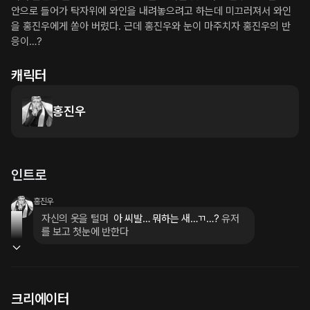
안으로 들어가 탁자위에 와인을 내려놓으려고 하는데 미끄러져서 와인
을 홍진우에게 쏟아 버렸다. 근데 홍진우와 눈이 마주치자 홍진우의 반
응이…?
캐릭터
홍진우
인트로
홍진우
자신의 옷을 털며
 아 씨발… 뭐하는 새…ㄲ…? 
유저
를 보고 첫눈에 반한다
크리에이터