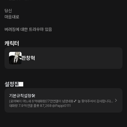
당신

마음대로

버려짐에 대한 트라우마 있음
캐릭터
한창혁
설정집
기본규칙설정🛠
(로어북이 어느새 6억대화량//7만연결이 넘었네용💕 늘 찾아주셔서 감사합니다🙇‍♂️❣️
대화량 7.9억
연결 플롯 87,268
@
Pappi0111