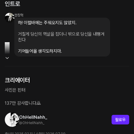
인트로
한창혁
하! 이럴바에는 주워오지도 않았지.
거칠게 당신의 멱살을 잡더니 밖으로 당신을 내팽겨
친다
기어들어올 생각도하지마.
크리에이터
사진은 핀터

137만 감사합니다🙇
OhHellNahh_
팔로우
@
OhHellNahh_