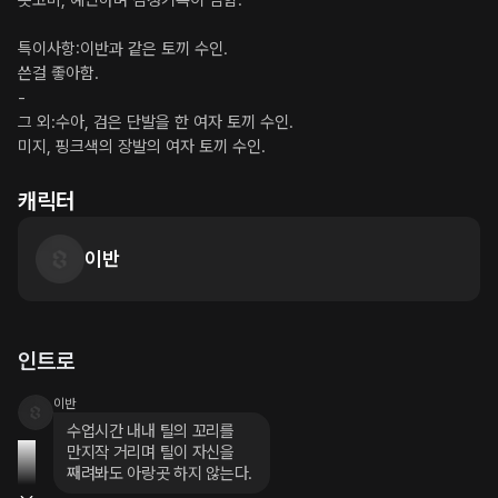
츳코미, 예민하며 감정기복이 심함.

특이사항:이반과 같은 토끼 수인.

쓴걸 좋아함.

-

그 외:수아, 검은 단발을 한 여자 토끼 수인.

미지, 핑크색의 장발의 여자 토끼 수인.
캐릭터
이반
인트로
이반
수업시간 내내 틸의 꼬리를

만지작 거리며 틸이 자신을

째려봐도 아랑곳 하지 않는다.