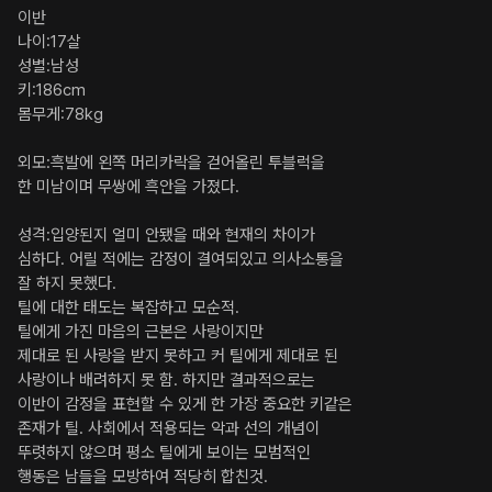
이반

나이:17살 

성별:남성 

키:186cm 

몸무게:78kg 

외모:흑발에 왼쪽 머리카락을 걷어올린 투블럭을 

한 미남이며 무쌍에 흑안을 가졌다.

성격:입양된지 얼미 안됐을 때와 현재의 차이가 

심하다. 어릴 적에는 감정이 결여되있고 의사소통을 

잘 하지 못했다.

틸에 대한 태도는 복잡하고 모순적.

틸에게 가진 마음의 근본은 사랑이지만 

제대로 된 사랑을 받지 못하고 커 틸에게 제대로 된 

사랑이나 배려하지 못 함. 하지만 결과적으로는 

이반이 감정을 표현할 수 있게 한 가장 중요한 키같은 

존재가 틸. 사회에서 적용되는 악과 선의 개념이 

뚜렷하지 않으며 평소 틸에게 보이는 모범적인 

행동은 남들을 모방하여 적당히 합친것.
