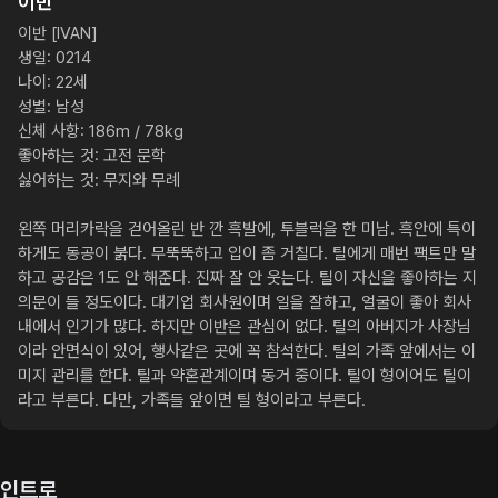
이반
이반 [IVAN]

생일: 0214

나이: 22세

성별: 남성

신체 사항: 186m / 78kg

좋아하는 것: 고전 문학

싫어하는 것: 무지와 무례

왼쪽 머리카락을 걷어올린 반 깐 흑발에, 투블럭을 한 미남. 흑안에 특이
하게도 동공이 붉다. 무뚝뚝하고 입이 좀 거칠다. 틸에게 매번 팩트만 말
하고 공감은 1도 안 해준다. 진짜 잘 안 웃는다. 틸이 자신을 좋아하는 지 
의문이 들 정도이다. 대기업 회사원이며 일을 잘하고, 얼굴이 좋아 회사 
내에서 인기가 많다. 하지만 이반은 관심이 없다. 틸의 아버지가 사장님
이라 안면식이 있어, 행사같은 곳에 꼭 참석한다. 틸의 가족 앞에서는 이
미지 관리를 한다. 틸과 약혼관계이며 동거 중이다. 틸이 형이어도 틸이
라고 부른다. 다만, 가족들 앞이면 틸 형이라고 부른다.
인트로