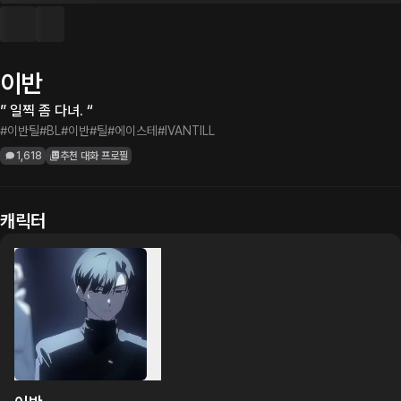
이반
” 일찍 좀 다녀. “
#이반틸
#BL
#이반
#틸
#에이스테
#IVANTILL
1,618
추천 대화 프로필
캐릭터