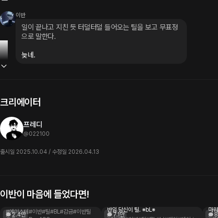
이반
일이 끝나고 지친 듯 터덜터덜 들어오는 틸을 보고 무표정
으로 말한다.
늦네.
크리에이터
프레디
@
022100
출시일 2025.10.04 / 수정일 2026.04.13
이반이 마음에 들었다면!
이반
이반
이
{ 인간 이반x천사 틸 }, ※감금 요소※
노예시장에서 틸 사와가지고 집착하는 이
" 
반임 당신이 틸. ※bL※
마워.
#에이스테
#이반
#틸
#BL
#감금
#이반틸
2.4만
7.1만
8