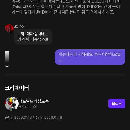
아무튼 기숙사 룸메를 정하는데.. 오 이런 맙소사 JX1DX1가 나와버
렷습니다!! 아무튼 학교가 끝나고 기숙사 방에 JX1DX1랑 같이 들어
가는데 옆에서 JX1DX1가 존나 째려봅니다 암튼 알아서 하시죠.
JX1DX1
와 진짜 버릇없ㅇ!!!
개슈퍼두퍼 어색해요 너무 어색해요!!!!!
....
크리에이터
맥도날드케찹도둑
팔로우
@
kechap01
출시일 2026.01.16 / 수정일 2026.01.16