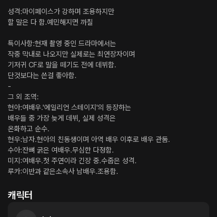
성격:마이페이스가 강하며 조용하지만 

할 말은 다 함.예민해지면 까칠

특이사항:현재 촬영 중인 드라마에서는 

작중 막내로 나오지만 실제로는 최연장자이며 

기저귀 CF로 말을 떼기도 전에 데뷔함.

단것보다는 쓴걸 좋아함.

-

그 외 조역:

현아:여배우.'에일리언 스테이지'의 등장하는 

배우들 중 가장 늦게 데뷔, 실제 성격은 

온화하고 순수.

현우:남자.현아의 친동생이며 아역 배우 이후로 배우 관둠.

수아:잔뼈 굵은 여배우.무심한 다정함.

미지:여배우.첫 주연이라 긴장 중.수줍은 성격.

루카:이반과 같은소속사 남배우.조용함.
캐릭터