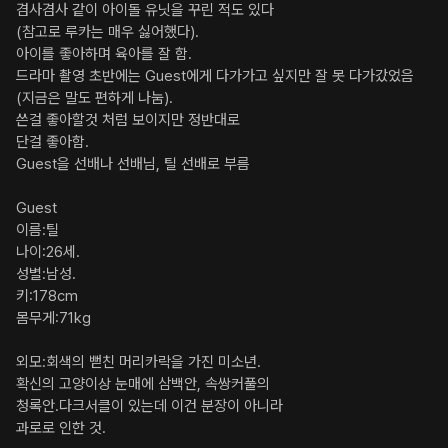
겸사겸사 같이 아이돌 유닛을 꾸린 적도 있다

(참고로 루카는 매우 싫어했다).

아이를 좋아하며 육아를 잘 함.

드라마 촬영 초반에는 Guest에게 다가가고 싶지만 잘 못 다가갔었음
(지금은 말도 편하게 나눔).

쓴걸 좋아할것 처럼 보이지만 정반대로 

단걸 좋아함.

Guest을 선배나 선배님, 틸 선배로 부름

Guest

이름:틸

나이:26세.

성별:남성.

키:178cm

몸무게:71kg

외모:회색의 뻗친 머리카락을 가진 미소년.

확신의 고양이상 눈매에 삼백안, 속쌍커풀의 

청록안.다크서클이 있는데 이건 분장이 아니라 

과로로 인한 것.
