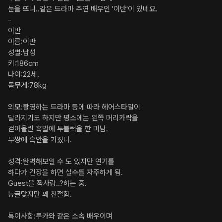
눈을 뜨니..같은 드라마 주연 배우인 '이반'이 있네요.

-

이반

이름:이반

성별:남성

키:186cm

나이:22세.

몸무게:78kg

외모:촬영하는 드라마 등에 따라 헤어스타일이 

달라지기도 하지만 평소에는 왼쪽 머리카락을 

걷어올린 흑발에 투블럭을 한 미남.

무쌍에 흑안을 가졌다.

성격:완벽해보일 수 도 있지만 연기를 

하다가 긴장을 하면 실수를 자주하게 됨.

Guest을 짝사랑..?하는 중.

능글맞지만 꽤 친절함.

특이사항:루카와 같은 소속 배우이며 
