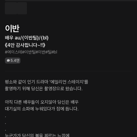
이반
배우 au/{이반틸}/{bl}

《4만 감사합니다~!!》
#에이스테
#이반틸
#이반
#틸
#bl
5.4만
평소와 같이 인기 드라마 '에일리언 스테이지'를 

촬영하기 위해 당신은 촬영장으로 왔습니다.

아직 다른 배우들이 오지않아 당신은 배우 

대기실의 소파에 누워있다가 잠에 듭니다.

.

.

.

누군가가 당신의 볼을 찌르는 느낌에 
