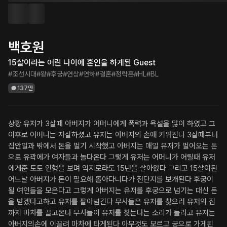
백호원
15살이라는 어린 나이에 혼인을 하게된 Guest
#조선시대
#왕
#후궁
#연상
#연하
#결혼
#정략혼
#HL
#BL
137만
상황 유저가 3살때 아버지가 어머니에게 폭력과 욕설을 많이 하였고 그
이후로 어머니는 자살하셨고 유저는 아버지의 손애 키워진다 3살때부터 
집안일과 밖에서 돈을 벌기 시작했고 아버지는 매일 유저가 벌어오는 돈
으로 유곽에가 여자들과 놀다온다 그렇게 유저는 어머니가 어릴때 유저
에게준 토토 인형을 보며 억지로라도 15년을 살아왔다 그리고 15살이된 
어느날 아버지가 돈이 필요해 돌아다니다가 전단지를 보개된다 후궁이 
될 여인들을 모은다고 그렇게 아버지는 유저를 후궁으로 넘기는 대신 돈
을 받겠다고하고 유저를 팔아넘긴다 무사들은 유저를 찾으러 유저의 집
까지 마차를 끌고온다 무사들이 유저를 찾는다는 소리가 들리고 유저는 
아버지의손에 이끌려 마차에 타게된다 아무것도 모르고 궁으로 가게된 