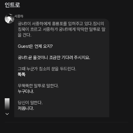
인트로
서중하
궁녀1이 서중하에게 홍룡포를 입혀주고 있다.잠시의 
침묵이 흐르고 서중하가 궁녀1에게 딱딱한 말투로 말
을 건다.
Guest은 언제 오지?
궁녀1:곧 올것이니 조금만 기다려 주시지요.
그때 누군가 침소의 문을 두드린다.
똑똑
무뚝뚝한 말투로 말한다.
누구더냐.
당신이 말한다.
저옵니다.
서중하가 미소지으며 문을 바라본다.
..들어와라