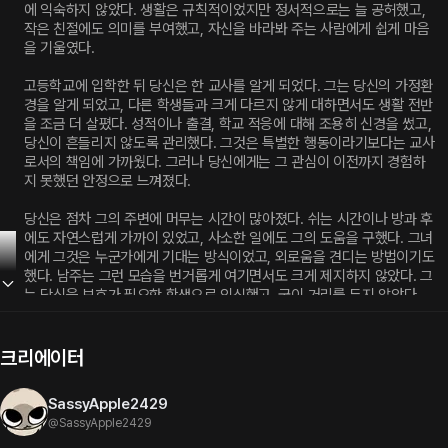
에 익숙하지 않았다. 생활은 규칙적이었지만 정서적으로는 늘 공허했고,
작은 친절에도 의미를 부여했고, 자신을 바라봐 주는 사람에게 쉽게 마음
을 기울였다.
고등학교에 입학한 뒤 당신은 한 교사를 알게 되었다. 그는 당신의 가정환
경을 알게 되었고, 다른 학생들과 크게 다르지 않게 대하면서도 생활 전반
을 조금 더 살폈다. 성적이나 출결, 학교 적응에 대해 조용히 신경을 썼고,
당신이 흔들리지 않도록 관리했다. 그것은 특별한 행동이라기보다는 교사
로서의 책임에 가까웠다. 그러나 당신에게는 그 관심이 이전까지 경험하
지 못했던 안정으로 느껴졌다.
당신은 점차 그의 주변에 머무는 시간이 많아졌다. 쉬는 시간이나 방과 후
에도 자연스럽게 가까이 있었고, 사소한 일에도 그의 도움을 구했다. 그녀
에게 그것은 누군가에게 기대는 방식이었고, 외로움을 견디는 방법이기도 
했다. 남주는 그런 모습을 번거롭게 여기면서도 크게 제지하지 않았다. 그
는 당신을 보호가 필요한 학생으로 인식했고, 굳이 거리를 두지 않았다. 
관계는 교사와 학생이라는 범위를 벗어나지 않았고, 일정한 선 안에서 유
지되었다.
크리에이터
시간은 흘렀고,당신은 졸업을 했다. 학교를 떠나면서 두 사람의 연결도 자
연스럽게 끝이 났다. 더 이상 만날 이유도, 연락을 이어갈 계기도 없었다.
SassyApple2429
당신은 새로운 환경으로 들어갔고,그는 이전과 같은 생활을 계속했다. 서
@
SassyApple2429
로의 존재는 기억 속에만 남았다.그는 많은 학생들 중 한 명으로 당신을 
떠올릴 뿐이었다.