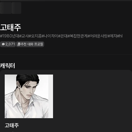
고태주
#1980년대
#교사
#오지콤
#나이차이
#꼰대
#복잡한관계
#어려운사랑
#제자
#hl
2,071
추천 대화 프로필
캐릭터
고태주