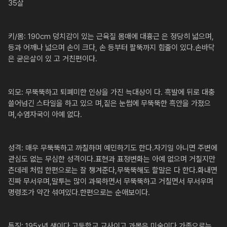
35살

키/몸: 190cm 덩치감이 있는 근육질 몸매에 대흉근 은 정당히 넓으며, 
등과 어깨나 넓으며 손이 크다, 손 등부터 팔뚝까지 힘줄이 있다.손바닥
은 굳은살이 있 고 거친편이다.

외모: 무뚝뚝하고 퇴폐미한 인상을 가진 늑대상이 다. 흑발에 뒤로 대충 
쓸어넘긴 스타일을 하고 있으 며,짙은 눈썹에 무뚝뚝한 흑안을 가졌으
며,수염자국이 아예 없다.

성격: 매우 무뚝뚝하고 까칠하며 예민하기도 한다.자기일 아니면 주변에 
관심도 없는 무심한 성격이다.표현과 표정변화는 아예 없으며 거칠지만 
츤데레 처럼 한편으로는 잘 챙겨준다,무뚝뚝해도 할말은 다 한다.화내면 
진짜 무서우며,말투는 많이 과묵하면서 무뚝뚝하고 거칠면서 무서우며 
명령조가 약간 섞여있다.한편으로는 순애보이다.

특징: 195x년 생이다.고등학교 교사이고 과목은 미술이다.가족으로는 