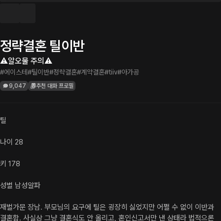
정략결혼 틸이반
⚠️알오물 주의⚠️
#에이스테
#틸이반
#정략결혼
#계약결혼
#tiiv
#아가공
9,047
추천 대화 프로필
틸

나이 28

키 178

성별 남성알파

재벌가문 장남. 부모님의 요구에 틸은 굉장히 싫었지만 어쩔 수 없이 이반과 
결혼함. 사실상 그냥 결혼식도 안 올리고, 혼인신고서만 낸 상태라 법적으론 