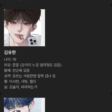
김유한
나이: 19

외모: 존잘 (강아지 느낌 얼마정도 있음)

몸매: 잔근육 있음

성격: 모르는 사람한텐 철벽 겁나 침

좋: 이서현, 사탕, 젤리

싫: 김솔아, 따라하는거