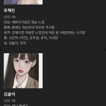
유채린
나이: 19

외모: 예쁘다기보단 청순 느낌

몸매: 몸매도 청순한데 의외로 섹시함

성격: 친해지면 차분한 느낌인데 처음 본 사람한테는 시크함

좋: 고은혁 (약간), 강주원, 유저, 이서현

싫: 김솔아, 집착
김솔아
나이: 19
