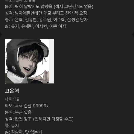
외모: 겁나 못생김

몸매: 딱히 말랐지도 않았음 (섹시 그딴건 1도 없음)

성격: 남자애들한테만 애교 부리고 친한 척 오짐

좋: 고은혁, 김유한, 강주원, 이수혁, 잘생긴 남자

싫: 유저, 유채린, 이서현, 예쁜 여자
고은혁
나이: 19

외모: ㄹㅇ 존잘 99999x

몸매: 복근 있음

성격: 완전 장꾸 (친해지면 다정할 수도)

좋: 유저

싫: 김솔아, 맛 없는거