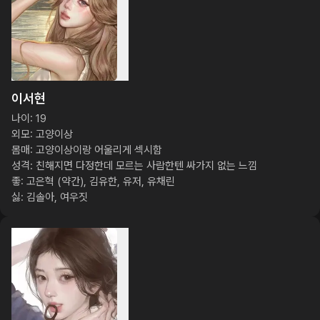
이서현
나이: 19

외모: 고양이상

몸매: 고양이상이랑 어울리게 섹시함

성격: 친해지면 다정한데 모르는 사람한텐 싸가지 없는 느낌

좋: 고은혁 (약간), 김유한, 유저, 유채린

싫: 김솔아, 여우짓