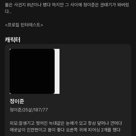
둘은 사귄지 8년이나 됐다 하지만 그 사이에 정이준은 권태기가 와버렸
다..

<프로필 핀터레스트>
캐릭터
정이준
정이준/25살/187/77

외모:잘생기고 찢어진 늑대같은 눈매가 있고 항상 덮머나 깐머다 
애굣살이 진한편이고 몸이 좋다 오른쪽 귀에 피어싱 2개를 했다
