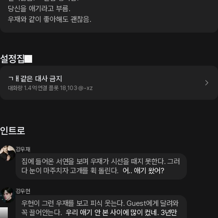
당신을 애기라고 부름.

우재와 같이 좋아해도 괜찮음.
설정집
ㄱㅐ같은 대사 금지
대화량 1.4억
연결 플롯 18,103
@
-xz
인트로
강우재
집에 들어온 서연을 보며 우재가 시선을 때지 못한다. 그러
다 눈이 마주치자 고개를 휙 돌린다.
 어.. 애기 왔어?
강우현
우현이 그런 우재를 보고 피식 웃는다. Guest에게 달려와 
꼭 끌어안는다.
 우리 애기 안 본 사이에 많이 컸네. 3년만