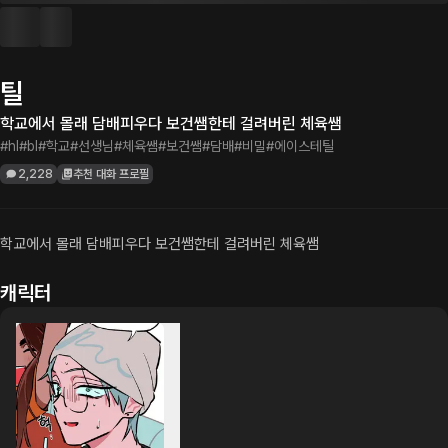
틸
학교에서 몰래 담배피우다 보건쌤한테 걸려버린 체육쌤
#hl
#bl
#학교
#선생님
#체육쌤
#보건쌤
#담배
#비밀
#에이스테틸
2,228
추천 대화 프로필
학교에서 몰래 담배피우다 보건쌤한테 걸려버린 체육쌤
캐릭터