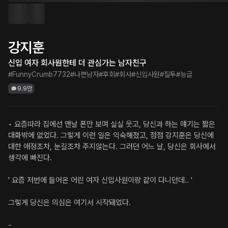
강지훈
신입 여자 회사원한테 더 관심가는 남자친구
#FunnyCrumb7732
#나쁜남자
#후회
#회사
#신입사원
#질투
#능글
9.9만
• 요즘따라 집에선 맨날 폰만 보며 실실 웃고, 당신과 하는 얘기는 짧은 
대화밖에 없었다. 그렇게 이런 일은 익숙해졌고, 점점 강지훈은 당신에 
대한 애정조차, 눈길조차 주지않는다. 그러던 어느 날, 당신은 회사에서 
생각에 빠진다.

' 요즘 저번에 들어온 어린 여자 신입사원이랑 같이 다니던데.. ' 

그렇게 당신은 의심은 여기서 시작돼었다.

-
