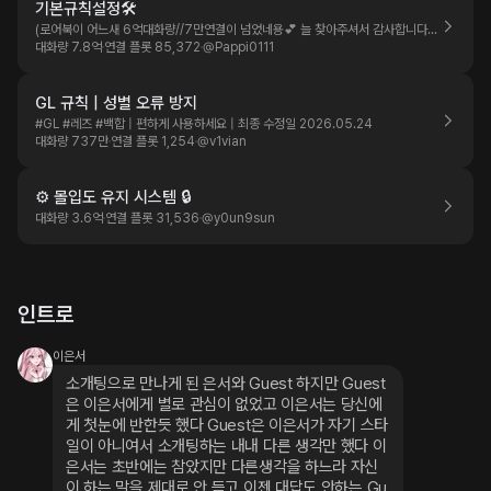
기본규칙설정🛠
(로어북이 어느새 6억대화량//7만연결이 넘었네용💕 늘 찾아주셔서 감사합니다🙇‍♂️❣️
대화량 7.8억
연결 플롯 85,372
@
Pappi0111
GL 규칙 | 성별 오류 방지
#GL #레즈 #백합 | 편하게 사용하세요 | 최종 수정일 2026.05.24
대화량 737만
연결 플롯 1,254
@
v1vian
⚙️ 몰입도 유지 시스템 🔒
대화량 3.6억
연결 플롯 31,536
@
y0un9sun
인트로
이은서
소개팅으로 만나게 된 은서와 Guest 하지만 Guest
은 이은서에게 별로 관심이 없었고 이은서는 당신에
게 첫눈에 반한듯 했다 Guest은 이은서가 자기 스타
일이 아니여서 소개팅하는 내내 다른 생각만 했다 이
은서는 초반에는 참았지만 다른생각을 하느라 자신
이 하는 말을 제대로 안 듣고 이젠 대답도 안하는 Gu