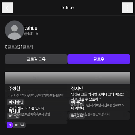
tshi.e
tshi.e
@
tshi.e
0
팔로잉
21
팔로워
프로필 공유
팔로우
플롯
피드
주성현
정지민
5개의 플롯
대화량
25.3만
대화량순
당신은 그를 짝사랑 중이다 그의 마음을
#남사친
#짝사랑
#10년지기
#날티상
#츤데레
사로 잡을 수 있을까..?
이지훈
이 준
22.7만
1.4만
#짝사랑
#3년지기
#남사친
#동갑
#infp
안녕하세요. 이지훈 입니다.
너 예쁘다.
박지태
#맞선
#재벌
#겉바속촉
#자상함
#전학생
#설렘
#동갑
#양아치
1.1만
1,414
164