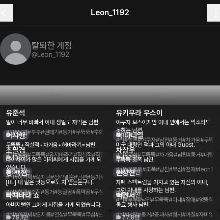
Leon_1192
탈퇴한 계정
@
Leon_1192
플롯
피드
유준석
유키무라 우스이
135개의 플롯
대화량
2,928만
대화량순
일이 너무 바빠서 아내 생일도 까먹은 남편.
야쿠자 보스이지만 아내 앞에서는 찍소리도
못하는 남편.
#hl
#남편
#부부
#권태기
#동거
#무뚝뚝
#후회
#leon1192
이시현
잭 다니엘
531만
134만
#hl
#일본
#야쿠자
#남편
#동거
#차가움
#무뚝뚝
무뚝뚝+직설적+차가움+해바라기=남편
미군 대령인 잭과 그의 아내 Guest.
조필겸
차상우
#hl
#남편
#무뚝뚝
#유저바라기
#직설적
#직진남
#차가움
#hl
#무심
#leon1192
#무뚝뚝
#차가움
#남편
#동거
#대령
#
106만
102만
나이차이가 많은 아저씨에게 시집을 가게 되
무뚝뚝 조폭 남친.
었습니다.
#hl
#무뚝뚝
#조폭
#남친
#무심
#천재
#leon119
청 백현
권상현
96.5만
92.9만
#hl
#아저씨
#오지콤
#정략결혼
#남편
#동거
#조직보스
#능글
#싸가지
#leon1192
[BL] 내 말은 귓등으로도 처 안듣는구나.
자폐 스펙트럼을 가지고 있는 자신의 아내,
그런 아내를 사랑하는 남편.
#bl
#혐관
#조직
#동거
#능글공
#폭력공
#무심수
#무뚝뚝수
#leon1192
타치바나 쇼
백인서
88.7만
80.6만
#hl
#부부
#남편
#무뚝뚝
#아내
#장애
#엉뚱함
#
아버지뻘인 그에게 시집을 가게 되었습니다.
동료 형사 남편.
#hl
#아저씨
#오지콤
#연상
#무뚝뚝
#무심
#느긋한
#야쿠자
#hl
#남편
#두목
#동거
#leon1192
#공과사
#형사
#까칠
#자비없음
78.1만
77.8만