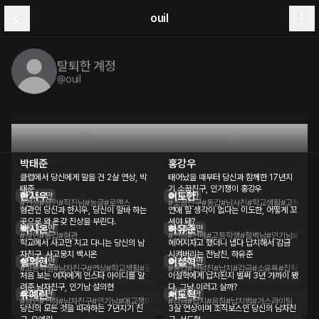
ouil
탈퇴한 계정
@
ouil
플롯
피드
박태준
홍강우
71개의 플롯
대화량
859만
대화량순
클럽에서 당신에게 말을 건 2살 연상, 박
태어났을 때부터 당신과 함께한 17년지
태준
기 소꿉친구, 인기쟁이 홍강우
한시우
이도한
250만
166만
#연상
#성인
#직진남
#능글
#로맨스
#소꿉친구
#동갑
#남사친
#학교생활
#고등학생
혐관인 당신과 한시우, 당신이 알바 하는
연애 할 생각이 없다는 이도한, 어떻게 꼬
곳으로 와 온갖 진상을 부린다.
셔야 돼?
백시온
하유준
93.6만
58.8만
#성인
#동갑
#혐관
#연상
#선배
#고등학생
#철벽남
#인기남
#로맨스
학교에서 사고만 치고 다니는 당신의 남
헤어지자고 했더니 냅다 납치해서 감금
자친구, 사고뭉치 백시온
시켜버리는 전남친, 하유준
설의현
이설혁
30.3만
26.0만
#고등학생
#남자친구
#연상
#학교생활
#로맨스
#사고뭉치
#동갑
#전남친
#납치
#감금
#소유욕
#집착
처음 보는 여자에게 인스타 아이디를 알
이설혁에게 납치된지 벌써 3년 가까이 됐
려준 남자친구, 인기남 설의현
다. 그냥 이러고 살까?
유예린
서도혁
21.6만
18.5만
#성인
#연하
#남자친구
#인기남
#애교쟁이
#로맨스
#감금
#납치
#음침
#납치범
#가스라이팅
당신의 모든 것을 따라하는 7년지기 친
3살 연상이며 조직보스인 당신의 남자친