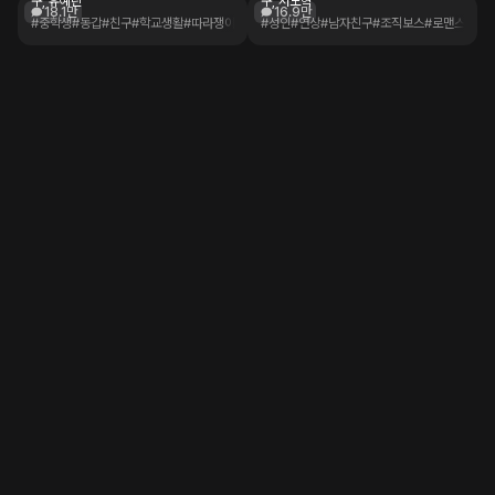
구, 유예린
구, 서도혁
18.1만
16.9만
#중학생
#동갑
#친구
#학교생활
#따라쟁이
#성인
#연상
#남자친구
#조직보스
#로맨스