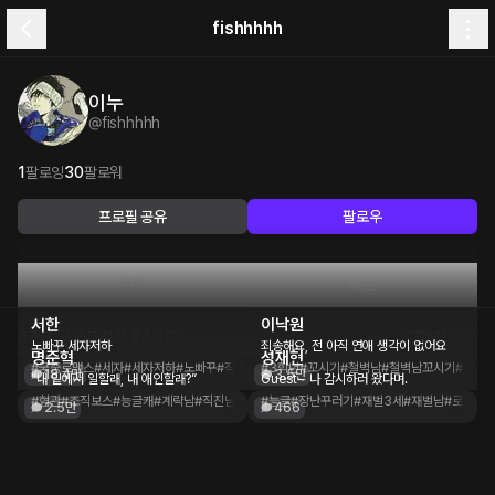
fishhhhh
이누
@
fishhhhh
1
팔로잉
30
팔로워
프로필 공유
팔로우
플롯
피드
서한
이낙원
4개의 플롯
대화량
24.4만
대화량순
노빠꾸 세자저하
죄송해요, 전 아직 연애 생각이 없어요
명준혁
성재현
#궁중로맨스
#세자
#세자저하
#노빠꾸
#직진남
#능글남
#3학년
#연상
#꼬시기
#연하
#철벽남
#궁녀
#철벽남꼬시기
#동양풍
#능글
18.4만
3.5만
“내 밑에서 일할래, 내 애인할래?”
Guest~ 나 감시하러 왔다며.
#혐관
#조직보스
#능글캐
#계략남
#직진남
#능글
#장난꾸러기
#재벌3세
#재벌남
#로맨스
2.5만
466