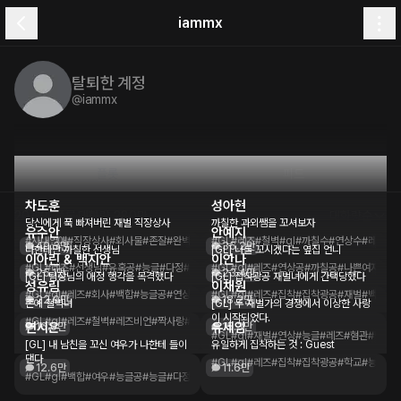
iammx
탈퇴한 계정
@
iammx
플롯
피드
차도훈
성아현
20개의 플롯
대화량
280만
대화량순
당신에게 푹 빠져버린 재벌 직장상사
까칠한 과외쌤을 꼬셔보자
유수안
안예지
#사내연애
#직장상사
#회사물
#존잘
#완벽
#hl
#다정
#GL
#연애
#레즈
#무뚝뚝
#철벽
#gl
#연상
#까칠수
#연상수
#레즈비
49.3만
35.2만
나한테만 까칠한 선생님
[GL] 나를 꼬시겠다는 옆집 언니
이아린 & 백지안
이안나
#GL
#레즈
#선생님
#유혹공
#능글
#다정
#연상
#오바콤
#GL
#gl
#레즈
#연상공
#까칠공
#나쁜여자
#연
25.1만
23.4만
[GL] 팀장님의 애정 행각을 목격했다
[GL] 집착광공 재벌녀에게 간택당했다
성유림
이채원
#GL
#gl
#레즈
#회사
#백합
#능글공
#연상공
#까칠
#GL
#다공일수
#gl
#레즈
#집착
#집착광공
#재벌
#백합
#
22.9만
18.2만
존예 철벽녀
[GL] 두 재벌가의 경쟁에서 이상한 사랑
이 시작되었다.
#GL
#gl
#레즈
#철벽
#레즈비언
#짝사랑
#까칠
#철벽녀
연시은
유세임
16.0만
15.3만
#GL
#gl
#재벌
#연상
#능글
#레즈
#혐관
#혐관
[GL] 내 남친을 꼬신 여우가 나한테 들이
유일하게 집착하는 것 : Guest
댄다
#GL
#gl
#레즈
#집착
#집착광공
#학교
#능글공
12.6만
11.6만
#GL
#gl
#백합
#여우
#능글공
#능글
#다정
#집착
#집착광공
#레즈