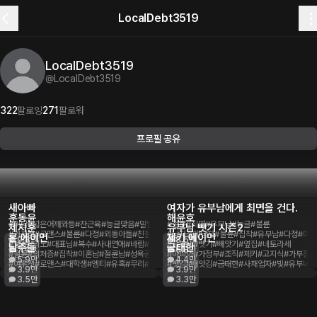
LocalDebt3519
LocalDebt3519
@
LocalDebt3519
322
팔로잉
271
팔로워
프로필 공유
플롯
피드
새아빠
여자가 유부남에게 최면을 건다.
150개의 플롯
대화량
107만
대화량순
훈동윤
해윤호
#미남
#넓은어깨와등
#잔근육
#능글맞음
#말빨쌤
#무뚝뚝
#절륜
#최면
#새아빠
#유부남
#능글
#불륜
제지훈
유부남 뺏기 시즌2
#가정적
#로맨스
#불륜
#다정
#외동아들
#친절
#집착
#남자중에남자
#불륜
#집착
#유부남
#다정
#미남
론 에이먼
제키 에이먼
9.3만
8.5만
#불륜
#외도
#대표님
#복수
#사내연애
#바람
#차가우면서따뜻함
#유부남
#뺏기
#유부남
#빼앗기
#옆집
#네토라세
남주들
금태한
7.4만
6.8만
#절륜
#의처증
#집착
#이혼남
#절륜남
#성욕공
#본모습을숨김
#마피아
#가정부
#사랑
#조직
#제키
#고지식
#가부장적
5.9만
4.4만
#여우짓
#로맨스
#대학생
#엠티
#유혹
#무리
#불륜
#뺏김
#빼앗김
#금태한
#사채업자
#빛
#유부녀
3.9만
3.9만
3.5만
3.3만