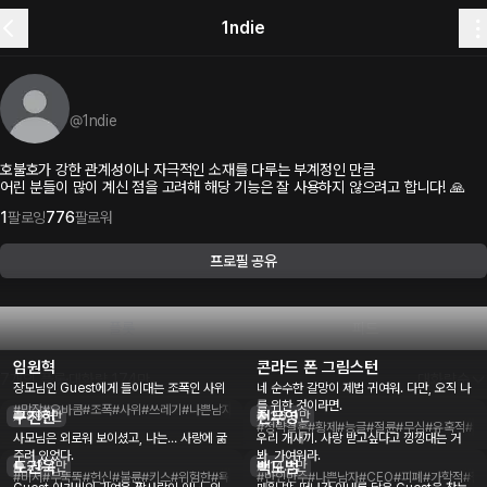
1ndie
@
1ndie
호불호가 강한 관계성이나 자극적인 소재를 다루는 부계정인 만큼
어린 분들이 많이 계신 점을 고려해 해당 기능은 잘 사용하지 않으려고 합니다! 🙏
1
팔로잉
776
팔로워
프로필 공유
플롯
피드
임원혁
콘라드 폰 그림스턴
7개의 플롯
대화량
174만
대화량순
장모님인 Guest에게 들이대는 조폭인 사위
네 순수한 갈망이 제법 귀여워. 다만, 오직 나
를 위한 것이라면.
#막장
#오바콤
#조폭
#사위
#쓰레기
#나쁜남자
#능글
#돌직구
#금단의사랑
#1ndie
구진헌
천무영
89.1만
26.0만
#정략결혼
#황제
#능글
#절륜
#무심
#유혹적
#꼬
사모님은 외로워 보이셨고, 나는… 사랑에 굶
우리 개새끼. 사랑 받고싶다고 낑낑대는 거
주려 있었다.
봐, 가여워라.
도권욱
백도범
23.4만
14.3만
#비서
#무뚝뚝
#헌신
#불륜
#키스
#위험한
#욕망
#금기된관계
#반인반수
#갑을관계
#나쁜남자
#1ndie
#CEO
#피폐
#가학적
#철