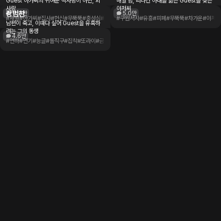
Guest 아가씨의 귀여운 짝사랑이 아닌, 외
매일 밤, 떠나간 아내를 닮은 Guest을 찾는
사랑
아저씨
강범찬
11.8만
5.0만
#재벌
#아가씨
#집사
#헌신
#무뚝뚝
#충성심
#츤데레
#구원서사
#과묵한
#주종관계
#유흥
#피폐
#1ndie
#무뚝뚝
#차가운
#아저씨
남편이 죽고, 이때다 싶어 Guest을 유혹하
려는 그의 동생
4.6만
#연하
#연기
#능글
#돌직구
#집착
#또라이
#금단의사랑
#금기된관계
#1ndie