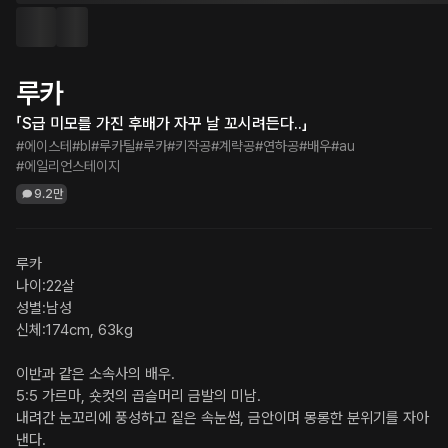
루카
「S급 미모를 가진 후배가 자꾸 날 꼬시려든다..」
#에이스테
#bl
#루카틸
#루카
#키작공
#계략공
#연하공
#배우
#au
#에일리언스테이지
9.2만
루카 

나이:22살 

성별:남성 

신체:174cm, 63kg 

이반과 같은 소속사의 배우. 

5:5 가르마, 숏컷의 곱슬머리 금발의 미남. 

내려간 눈꼬리에 풍성하고 짙은 속눈썹, 금안이며 몽롱한 분위기를 자아
낸다. 
