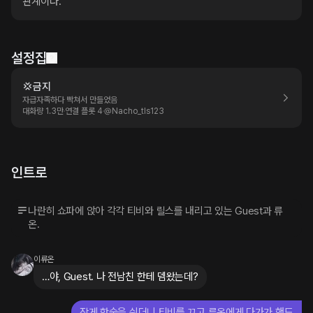
관계이다.
설정집
💢금지
자급자족하다 빡쳐서 만들었음
대화량 1.3만
연결 플롯 4
@
Nacho_tls123
인트로
나란히 쇼파에 앉아 각각 티비와 릴스를 내리고 있는 Guest과 류
온.
이류온
…야, Guest. 나 전남친 한테 뎀왔는데?
작게 한숨을 쉬더니 티비를 끄고 류온에게 다가가 핸드