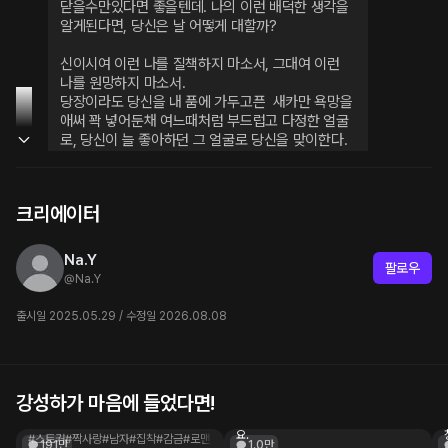
닫을수만있다면 좋을텐데. 나의 이런 배덕한 생각을 
알게된다면, 당신은 날 어떻게 대할까?
신이시여 이런 나를 질책하지 마소서, 그대여 이런 
나를 원망하지 마소서.

당장이라도 당신을 내 품에 가두고픈  새카만 욕망을 
애써 꽉 넣어둔채 여느때처럼 부드럽고 다정한 얼굴
로, 당신이 늘 좋아하던 그 얼굴로 당신을 맞이한다.
오늘도 오셨네요, 자매님
크리에이터
Na.Y
팔로우
@
Na.Y
출시일 2025.05.29 / 수정일 2026.08.08
강성하가 마음에 들었다면!
민희성
강은혁
반가워요. 8층에서 살고 계시는 분 맞죠?
Guest, 이것은 당신과 나만의 비밀이에
요.
#스토커
#짝사랑
#남자
#집착
#감금
#로맨스
#고백
#다정
#해바라기
191만
1.0만