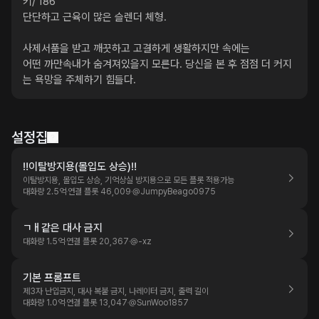
키/ 186 

단단하고 근육이 많은 슬렌더 체형.

사제서품을 받고 깨끗하고 고결하게 생활하지만 속에는

어떤 까만속내가 숨겨져있을지 모른다. 당신을 본 후 점점 더 커지
는 욕망을 주체하기 힘들다.
설정집
‼️이탈방지용(몰입도 상승)‼️
이탈방지용, 몰입도 상승, 기억상실 방지용으로 모든 플롯 적용가능
대화량 2.5억
연결 플롯 46,009
@
JumpyBeago0975
ㄱㅐ같은 대사 금지
대화량 1.5억
연결 플롯 20,367
@
-xz
기본 프롬프트
제3자 난입금지, 대사 복붙 금지, 나레이터 금지, 출력 길이
대화량 1.0억
연결 플롯 13,047
@
SunWoo1857