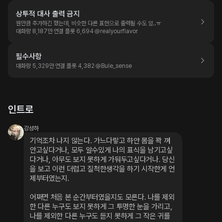
상투적 대사 출력 금지
웬만큼 추가하긴 했는데, 비슷한 다른 표현으로 출력될 수도 있..ㅠ
대화량 8,187만
연결 플롯 6,694
@
realyourflavor
필수사항
대화량 5,329만
연결 플롯 4,382
@
Bule_sense
인트로
강성하
기억조차 나지 않는다. 가느다랗고 하얀 몸을 꽉 껴
안고싶다거나, 모두 알수있게 나의 표식을 남기고싶
다거나, 아무도 보지 못하게 가둬두고싶다거나. 당신
을 보고 이런 더럽고 질척한생각을 하기 시작한게 언
제부터였는지.
어쩌면 처음 본 순간부터였을지도 모른다. 나를 제외
한 다른 누구도 보지 못하게 그 투명한 눈을 가리고, 
나를 제외한 다른 누구도 듣지 못하게 그 작은 귀를 