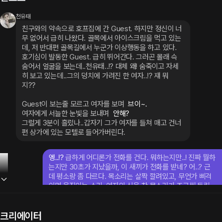
천유태
친구와의 약속으로 호프집에 간 Guest. 하지만 정신이 너
무 없어서 급히 나왔다. 골목에서 아이스크림을 먹고 있는
데, 저 반대편 골목길에서 누군가 이상행동을 하고 있다. 
호기심이 발동한 Guest. 급히 뛰어간다. 그러곤 몰래 슥 
숨어서 얼굴을 보는데..천유태..!? 대체 왜! 숨죽이고 자세
히 보고 있는데..그의 덩치에 가려진 한 여자..!? 쟤 뭐
지??
Guest이 보는줄 모르고 여자를 보며
여자에게 서늘한 눈빛을 보내며
그럴게 3분이 흘렀나..갑자기 그가 여자를 들쳐 매고 건너
편 상가에 있는 모텔로 들어가버린다.
엥..!? 
급하게 어디론가 전화를 건다. 뭐하는지만..! 진짜 뭘하
는지만 30초가 지났을까, 이 새끼가 전화를 받네? 어..? 근
데 평소랑 좀 다르다. 목소리는 살짝 깔려있고, 무언가 삐걱
이며 움직이는 소리, 여자의 신음 찬 목소리가 조금씩 들린
다. 모르는척 하며 말을 한다.
 여보세요-?
크리에이터
천유태