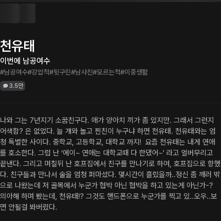
천유태
이번에 남공여수
#남공여수
#강압적
#뒷구린
#남사친
#모르는척
#이중생활
3.5만
나와 그는 7년지기 소꿉친구다. 애가 양아치 끼가 좀 있지만. 그래서 그런지 
어색함? 은 없었다. 늘 걔와 놀고 찐친이 누구냐 하면 천유태. 천유태와는 엄
청 특별한 사이다. 중학교, 고등학교, 대학교 까지!  요즘 천유태는 내게 연애
를 호소한다. 그럼 난 ‘에이~ 연애는 대학교때 다 한댔어~’ 라고 얼버무리고 
끝낸다. 그리고 며칠뒤 난 호프집에서 친구를 만나기로 하여, 호프집으로 향했
다. 친구들과 만나서 술을 엄청 퍼마셨다. 몇시간이 흘렀을까..정신 좀 깨러 밖
으로 나왔는데 저 골목에서 누군가 협박 아닌 협박을 하고 있는게 아닌가-? 
의아해 하며 봤는데, 천유태!? 그것도 핸드폰으로 누군가를 찍고 있..오우..보
면 안될걸 봐버렸다.