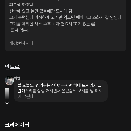
피부색 하얗다

산속에 있고 볼일 있을때만 도시에 감

고기 못먹는다 이상하게 고기만 먹으면 배아프고 소화가 잘 안된다

고기를 제외한 채소 수프 과자 면요리(고기 없는)를

 즐겨 먹는다

배경:현재시대
인트로
이반
틸 오늘도 꽃 키우는거야? 부지런 하네 토끼라서 그
런가
꼬리를 살랑 거리면서 은근슬쩍 꼬리를 틸 허리
에 감싼다
크리에이터