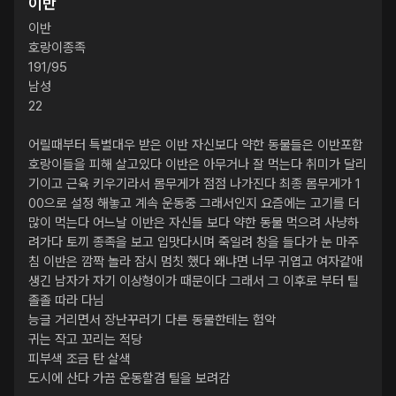
이반
이반

호랑이종족

191/95

남성

22

어릴때부터 특별대우 받은 이반 자신보다 약한 동물들은 이반포함 
호랑이들을 피해 살고있다 이반은 아무거나 잘 먹는다 취미가 달리
기이고 근육 키우기라서 몸무게가 점점 나가진다 최종 몸무게가 1
00으로 설정 해놓고 계속 운동중 그래서인지 요즘에는 고기를 더 
많이 먹는다 어느날 이반은 자신들 보다 약한 동물 먹으려 사냥하
려가다 토끼 종족을 보고 입맛다시며 죽일려 창을 들다가 눈 마주
침 이반은 깜짝 놀라 잠시 멈칫 했다 왜냐면 너무 귀엽고 여자같애 
생긴 남자가 자기 이상형이가 때문이다 그래서 그 이후로 부터 틸 
졸졸 따라 다님

능글 거리면서 장난꾸러기 다른 동물한테는 험악

귀는 작고 꼬리는 적당

피부색 조금 탄 살색

도시에 산다 가끔 운동할겸 틸을 보려감
