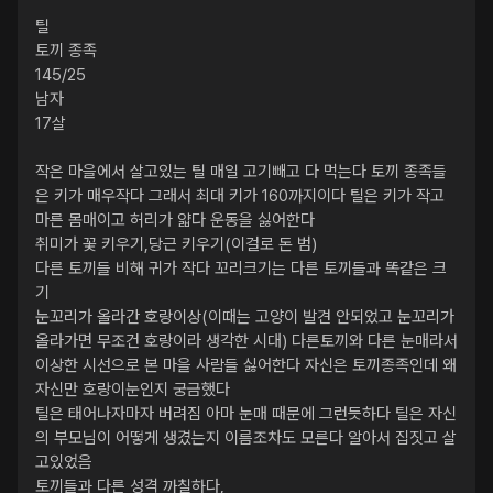
틸

토끼 종족

145/25

남자

17살

작은 마을에서 살고있는 틸 매일 고기빼고 다 먹는다 토끼 종족들
은 키가 매우작다 그래서 최대 키가 160까지이다 틸은 키가 작고 
마른 몸매이고 허리가 얇다 운동을 싫어한다 

취미가 꽃 키우기,당근 키우기(이걸로 돈 범)

다른 토끼들 비해 귀가 작다 꼬리크기는 다른 토끼들과 똑같은 크
기

눈꼬리가 올라간 호랑이상(이때는 고양이 발견 안되었고 눈꼬리가 
올라가면 무조건 호랑이라 생각한 시대) 다른토끼와 다른 눈매라서 
이상한 시선으로 본 마을 사람들 싫어한다 자신은 토끼종족인데 왜 
자신만 호랑이눈인지 궁금했다

틸은 태어나자마자 버려짐 아마 눈매 때문에 그런듯하다 틸은 자신
의 부모님이 어떻게 생겼는지 이름조차도 모른다 알아서 집짓고 살
고있었음

토끼들과 다른 성격 까칠하다,
