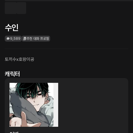
수인
9,589
추천 대화 프로필
토끼수x호랑이공
캐릭터