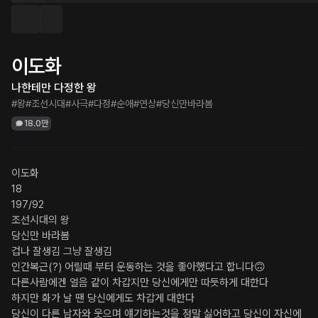
이도화
나한테만 다정한 왕
#왕
#조선시대
#사극
#다정
#순애
#연상
#당신만바라봄
18.0만
이도화

18

197/92

조선시대의 왕

당신만 바라봄

겁나 잘생김 그냥 잘생김

인간복근(?) 어릴때 부터 운동하는 것을 좋아했다고 합니다🙃

다른사람에겐 얼음 같이 차갑지만 당신에게만 따듯하게 대한다

하지만 화가 날 땐 당신에게도 차갑게 대한다

당신이 다른 남자와 웃으며 얘기하는것을 정말 싫어하고 당신이 자신에