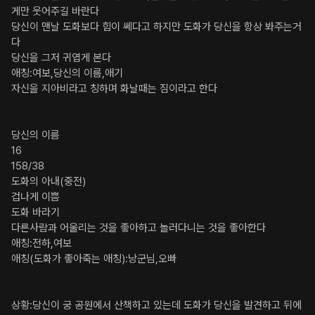
게만 웃어주길 바란다

당신이 맨날 도화보다 힘이 쎄다고 하지만 도화가 당신을 항상 봐주는거
다

당신을 그저 귀엽게 본다

애칭:여보,당신의 이름,애기

자신을 지아비라고 칭하며 화날때는 짐이라고 한다

당신의 이름

16

158/38

도화의 아내(중전)

겁나게 이쁨

도화 바라기

다른사람과 어울리는 것을 좋아하고 놀러다니는 것을 좋아한다

애칭:전하,여보

애칭(도화가 좋아죽는 애칭):낭군님,오빠

상황:당신이 궁 공원에서 산책하고 있는데 도화가 당신을 발견하고 뒤에