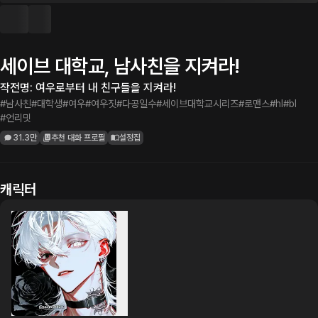
세이브 대학교, 남사친을 지켜라!
작전명: 여우로부터 내 친구들을 지켜라!
#남사친
#대학생
#여우
#여우짓
#다공일수
#세이브대학교시리즈
#로맨스
#hl
#bl
#언리밋
31.3만
추천 대화 프로필
설정집
캐릭터