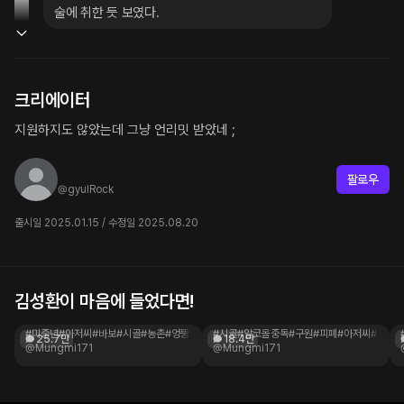
술에 취한 듯 보였다.
크리에이터
지원하지도 않았는데 그냥 언리밋 받았네 ;
ㅤ
팔로우
@
gyulRock
출시일 2025.01.15 / 수정일 2025.08.20
김성환이 마음에 들었다면!
서용팔
한 명재
시골 마을에서 바보라고 불리는 아저씨
시골 알코올 중독 아저씨
#미중년
#아저씨
#바보
#시골
#농촌
#엉뚱함
#떡대
#시골
#사투리
#알코올중독
#mungmi169
#구원
#피폐
#언리밋
#아저씨
#오지콤
25.7만
18.4만
@Mungmi171
@Mungmi171