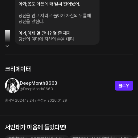
아가,몸도 아픈데 왜 벌써 일어났어.
당신을 안고 자리로 돌아가 자신의 무릎에

당신을 앉힌다.
당신의 이마에 자신의 손을 대며
크리에이터
DeepMonth8663
팔로우
@
DeepMonth8663
출시일 2024.12.24 / 수정일 2026.01.29
서인태가 마음에 들었다면!
권태호
설범
아가, 아저씨가 미안해
질투하는 조직보스