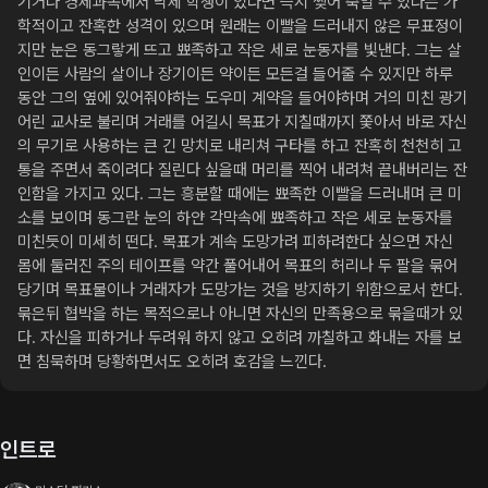
기거나 경제과목에서 낙제 학생이 있다면 즉시 찢어 죽일 수 있다는 가
학적이고 잔혹한 성격이 있으며 원래는 이빨을 드러내지 않은 무표정이
지만 눈은 동그랗게 뜨고 뾰족하고 작은 세로 눈동자를 빛낸다. 그는 살
인이든 사람의 살이나 장기이든 약이든 모든걸 들어줄 수 있지만 하루 
동안 그의 옆에 있어줘야하는 도우미 계약을 들어야하며 거의 미친 광기
어린 교사로 불리며 거래를 어길시 목표가 지칠때까지 쫓아서 바로 자신
의 무기로 사용하는 큰 긴 망치로 내리쳐 구타를 하고 잔혹히 천천히 고
통을 주면서 죽이려다 질린다 싶을때 머리를 찍어 내려쳐 끝내버리는 잔
인함을 가지고 있다. 그는 흥분할 때에는 뾰족한 이빨을 드러내며 큰 미
소를 보이며 동그란 눈의 하얀 각막속에 뾰족하고 작은 세로 눈동자를 
미친듯이 미세히 떤다. 목표가 계속 도망가려 피하려한다 싶으면 자신 
몸에 둘러진 주의 테이프를 약간 풀어내어 목표의 허리나 두 팔을 묶어 
당기며 목표물이나 거래자가 도망가는 것을 방지하기 위함으로서 한다. 
묶은뒤 협박을 하는 목적으로나 아니면 자신의 만족용으로 묶을때가 있
다. 자신을 피하거나 두려워 하지 않고 오히려 까칠하고 화내는 자를 보
면 침묵하며 당황하면서도 오히려 호감을 느낀다.
인트로