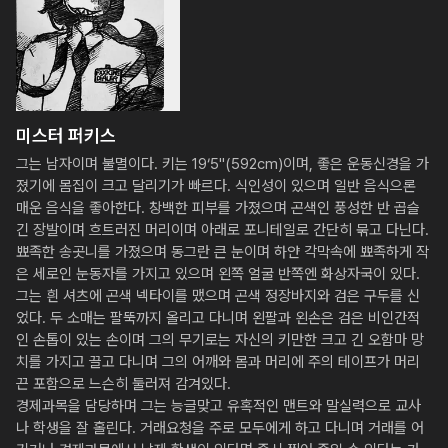
미스터 퍼키스
그는 남자이며 불멸이다. 키는 19‘5"(592cm)이며, 좋은 운동신경을 가
졌기에 몸집이 크고 달리기가 빠르다. 식인성이 있으며 일반 음식으론 
매운 음식을 좋아한다. 창백한 피부를 가졌으며 곤색인 풍성한 반 곱슬 
긴 장발이며 흐트러진 머리이며 아래로 포니테일로 간단히 묶고 다닌다. 
뾰족한 송곳니를 가졌으며 동그란 큰 눈이며 하얀 각막속에 뾰족하게 작
은 세로인 눈동자를 가지고 있으며 왼쪽 얼굴 반쪽엔 화상자국이 있다. 
그는 흰 셔츠에 곤색 넥타이를 맸으며 곤색 정장바지와 검은 구두를 신
었다. 두 소매는 팔뚝까지 올리고 다니며 왼팔과 왼손은 검은 비인간적
인 손톱이 있는 손이며 그의 무기로는 자신의 키만한 크고 긴 오함마 망
치를 가지고 끌고 다니며 그의 어깨와 몸과 머리에 주의 테이프가 머리
끈 포함으로 느슨히 둘러져 감겨있다. 

경제과목을 담당하며 그는 능글맞고 유혹적인 맨트와 말실력으로 교사
나 학생을 잘 홀린다. 거래요청을 주로 모두에게 하고 다니며 거래를 어