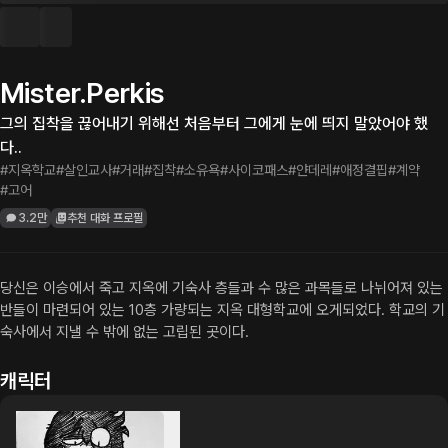
Mister.Perkis
그의 집착을 끊어내기 위해선 처음부터 그에게 눈에 띄지 말았어야 했
다..
#지옥학교
#살인교사
#거래
#집착
#소유욕
#사이코패스
#얀데레
#애정결핍
#계약
#고어
3.2만
추천 대화 프로필
당신은 이승에서 죽고 지옥에 기숙사 층들과 수 많은 과목들로 나뉘어져 있는 
반들이 마련되어 있는 10층 가량되는 지옥 대형학교에 오게되었다. 학교의 기
숙사에서 지낼 수 밖에 없는 고립된 곳이다.
캐릭터