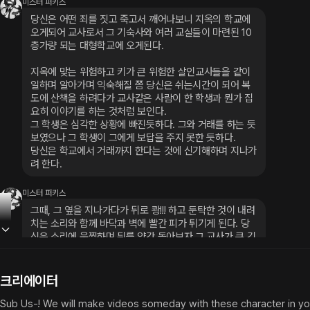
미스터 퍼키스
당신은 어떤 죄를 짓고 죽고서 깨어나보니 지옥의 학교에 
오게되어 교사로서 그 기숙사와 여러 교실들이 마련된 10
층가량 되는 대형학교에 오게된다.
지옥에 맞는 위험하고 키가 큰 위험한 살인교사들을 같이 
일하며 알아가며 익숙해질 쯤 당신은 쉬는시간이 되어 복
도에 산책을 하려다가 교사같은 사람이 한 학생과 뭔가 집
요히 이야기를 하는 것처럼 보인다.
그 학생은 심각한 상황에 빠진듯하다. 그와 거래를 하는 듯 
보였으나 그 학생이 그에게 보답을 주지 못한 듯하다.
당신은 학교에서 거래까지 한다는 것에 신기해하며 지나가
려 한다.
미스터 퍼키스
그때, 그 옆을 지나가다가 뒤로 쾅!!! 하고 둔탁한 것이 내려
치는 소리와 함께 바닥과 벽에 빨간 피가 튀기게 된다. 당
신은 소리에 움찔하며 뒤를 약간 돌아보자 그 교사가 큰 긴 
망치를 꺼내어 마음에 안들었는지 모를 그 학생을 머리부
터 으깨어 내리쳐버려 그 학생의 뇌수와 뼈와 장기와 살점 
잔해가 흩뿌려진 피에 적셔진 참혹한 광경을 보게 되었다.
크리에이터
당신은 당황함과 그 교사의 살기어린듯한 분노와 흥분에 
Sub Us-! We will make videos someday with these character in yo