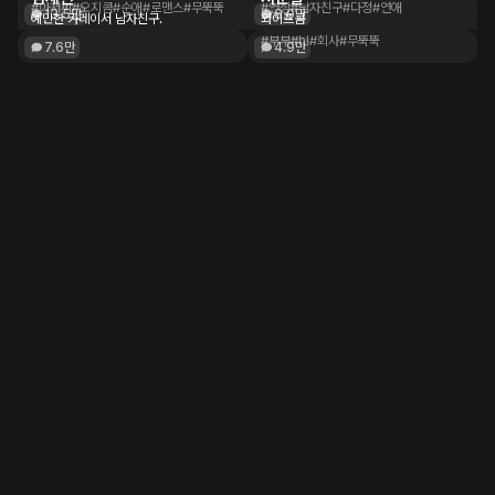
#아저씨
#오지콤
#순애
#로맨스
#무뚝뚝
#연상
#남자친구
#다정
#연애
13.5만
8.0만
예민한 카레이서 남자친구.
와이프콤
#부부
#hl
#회사
#무뚝뚝
7.6만
4.9만