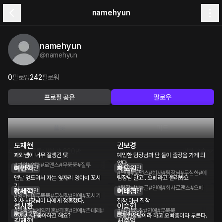
namehyun
namehyun
@
namehyun
0
팔로잉
242
팔로워
프로필 공유
팔로우
플롯
피드
도재현
권보경
42개의 플롯
대화량
320만
대화량순
과외쌤이 너무 잘생긴 탓
예민한 팀장님과 단 둘이 출장을 가게 되
었다.
#과외
#연애
#로맨스
#무뚝뚝
#질투
여민혁
차도원
65.5만
59.0만
#연애
#로맨스
#회사
#팀장님
#무심한
#예민한
맨날 엎드려서 자는 옆자리 양아치 꼬시
팀장님 말고.. 오빠라고 불러봐요
기
#팀장님
#능글
#연애
#회사로맨스
#오빠
강세혁
이태겸
49.0만
39.5만
#양아치
#무뚝뚝
#무심함
#연애
#꼬시기
회사 사장님이 나에게 청혼했다.
집착 아닌 집착
성시환
이승현
#로맨스
#계약결혼
#결혼
#연애
#츤데레
#무심한
#남친
#집착
#연애
#무뚝뚝
27.2만
24.3만
아저씨 나 좋아하긴 해요?
다정연상남이라 하고 오빠충이라 부른다.
김제현
서준일