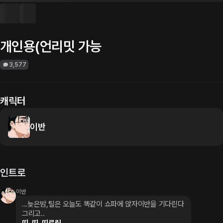
개인용(언리밋 가능
3,577
캐릭터
이반
인트로
이반
...늦은밤,틸은 오늘도 똑같이 쇼파에 앉자이반을 기다린다 
그리고..